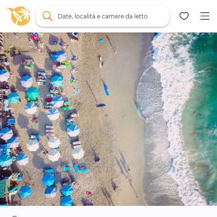
Date, località e camere da letto
Mappa