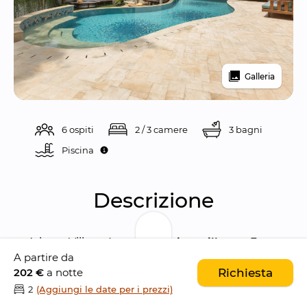
Galleria
6 ospiti
2 / 3 camere
3 bagni
Piscina 
Descrizione
Arkana Village è una 
bellissima villa con 3 
A partire da
camere da letto
 dal 
design unico
, situata nel 
202 €
a notte
Richiesta
cuore di 
Canggu
, una delle destinazioni 
2
(Aggiungi le date per i prezzi)
turistiche più popolari nel sud di Bali.