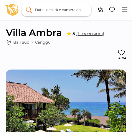
Date, località e camere da letto
Villa Ambra
5
(1 recensioni)
Bali Sud
 ＞ 
Canggu
SALVA