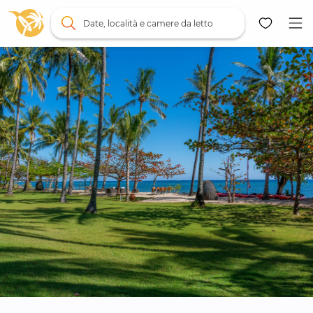
Date, località e camere da letto
Mappa