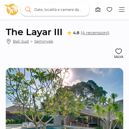
Date, località e camere da letto
The Layar III
4.8
(4 recensioni)
Bali Sud
 ＞ 
Seminyak
SALVA