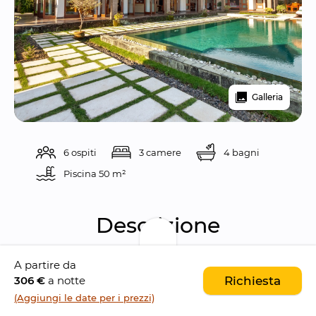
Galleria
6 ospiti
3 camere
4 bagni
Piscina 
50 m²
Descrizione
A partire da
Villa Griya Aditi è una 
splendida villa da 3 
306 €
a notte
Richiesta
camere da letto
 situata nel villaggio di 
(Aggiungi le date per i prezzi)
Tengkulak Kelod, 
a breve distanza da Ubud
, 