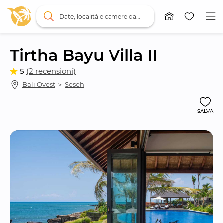
Date, località e camere da letto
Tirtha Bayu Villa II
5
(2 recensioni)
Bali Ovest
 ＞ 
Seseh
SALVA