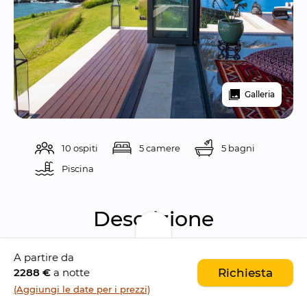
Galleria
10 ospiti
5 camere
5 bagni
Piscina 
Descrizione
A partire da
Tirtha Bayu Villa II è una 
spettacolare villa di 
2288 €
a notte
Richiesta
lusso con cinque camere da letto
, situata 
(Aggiungi le date per i prezzi)
sulle 
scogliere della spiaggia di Cemagi
, 