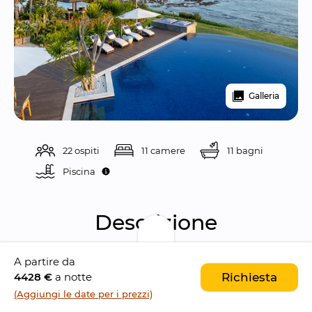
Galleria
22 ospiti
11 camere
11 bagni
Piscina 
Descrizione
A partire da
Tirtha Bayu estate è uno 
splendido 
4428 €
a notte
Richiesta
compesso fronte mare composto da due 
(Aggiungi le date per i prezzi)
ville
, e situato sulla 
spiaggia di Cemagi
, nella 