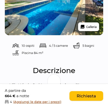
Galleria
10 ospiti
4 / 5 camere
5 bagni
Piscina 
84 m²
Descrizione
Villa Windu Sari è una 
bellissima villa 
A partire da
tropicale da 5 camere da letto
 situata nel 
664 €
a notte
Richiesta
cuore della zona più ricercata di Bali, la 
vivace 
4
(Aggiungi le date per i prezzi)
Seminyak
. La proprietà si trova nel 
distretto 