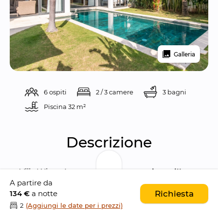
Galleria
6 ospiti
2 / 3 camere
3 bagni
Piscina 
32 m²
Descrizione
Villa Wiana è una 
moderna e spaziosa villa 
A partire da
con 3 camere da letto
 che vanta una 
134 €
a notte
Richiesta
posizione privilegiata
. La proprietà si trova 
2
(Aggiungi le date per i prezzi)
infatti 
nel cuore della vivace Seminyak
, nel 