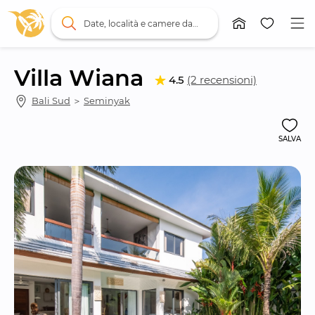
Date, località e camere da letto
Villa Wiana
4.5
(2 recensioni)
Bali Sud
 ＞ 
Seminyak
SALVA