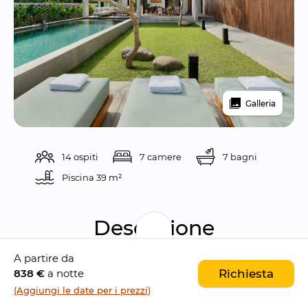
Galleria
14 ospiti
7 camere
7 bagni
Piscina 
39 m²
Descrizione
A partire da
Villa Uma Santai Canggu è un rifugio sereno 
838 €
a notte
Richiesta
nel 
cuore di Canggu
, dove il 
comfort 
(Aggiungi le date per i prezzi)
moderno
 incontra il 
design zen di ispirazione 