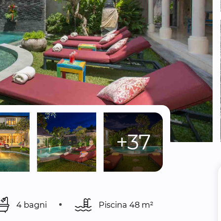
+37
4 bagni
Piscina 
48 m²