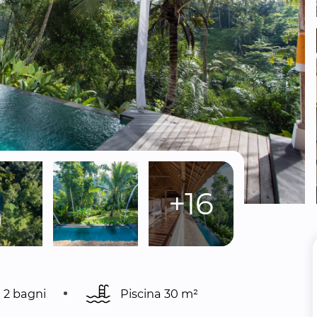
+16
2 bagni
Piscina 
30 m²