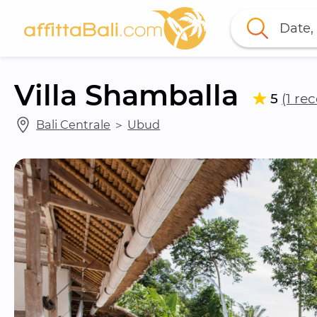
Date, 
Villa Shamballa
5
(1 re
Bali Centrale
 ＞ 
Ubud