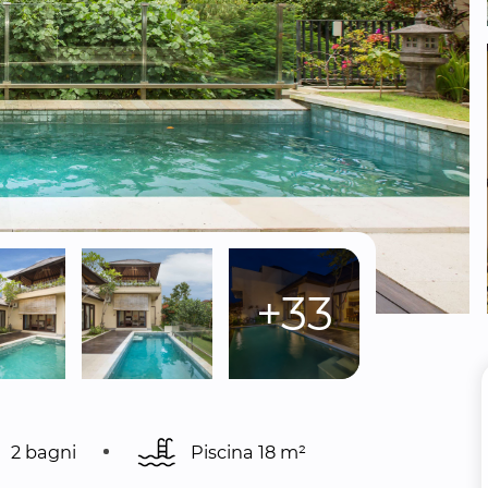
+33
2 bagni
Piscina 
18 m²