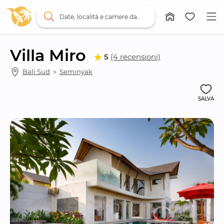
Date, località e camere da letto
Villa Miro
5
(4 recensioni)
Bali Sud
 ＞ 
Seminyak
SALVA