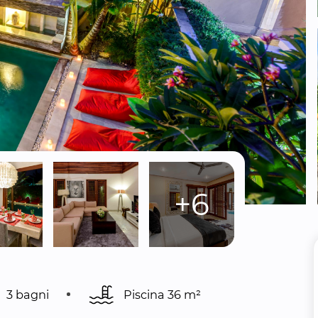
+6
3 bagni
Piscina 
36 m²