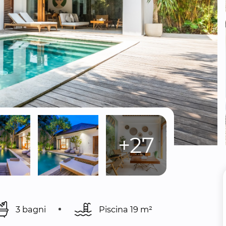
+27
3 bagni
Piscina 
19 m²