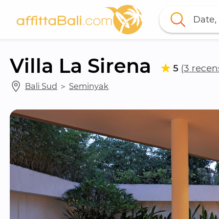
Date, 
Villa La Sirena
5
(3 recen
Bali Sud
 ＞ 
Seminyak