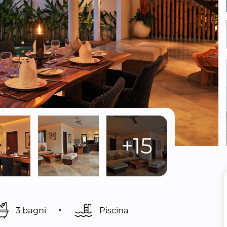
+15
3 bagni
Piscina 