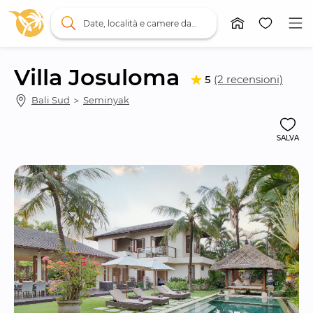
Date, località e camere da letto
Villa Josuloma
5
(2 recensioni)
Bali Sud
 ＞ 
Seminyak
SALVA