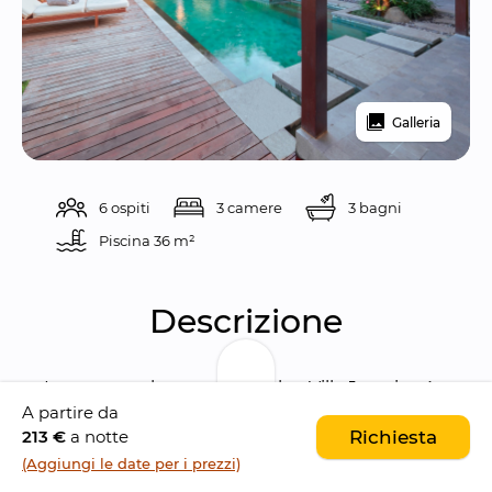
Galleria
6 ospiti
3 camere
3 bagni
Piscina 
36 m²
Descrizione
Immersa nel cuore di Umalas, Villa Jasmine è 
A partire da
una 
bellissima proprietà con 3 camere da 
213 €
a notte
Richiesta
letto
, posizionata perfettamente tra i vivaci 
(Aggiungi le date per i prezzi)
centri di 
Seminyak
 e 
Canggu
. Con la sua 