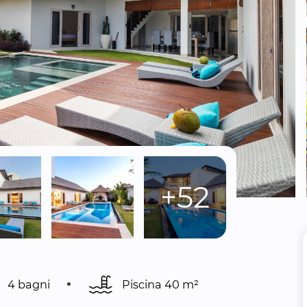
+52
4 bagni
Piscina 
40 m²