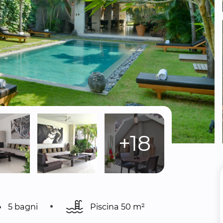
+18
5 bagni
Piscina 
50 m²