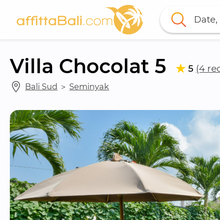
Date, 
Villa Chocolat 5
5
(4 re
Bali Sud
 ＞ 
Seminyak