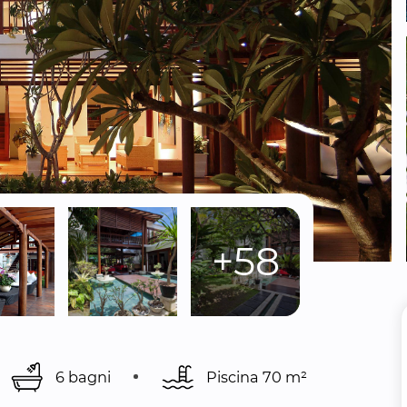
+58
6 bagni
Piscina 
70 m²