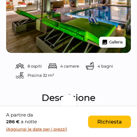
Galleria
8 ospiti
4 camere
4 bagni
Piscina 
32 m²
Descrizione
A partire da
Villa Bamboo è una lussuosa e moderna villa 
286 €
a notte
Richiesta
da 4 camere da letto, parte del complesso di 
(Aggiungi le date per i prezzi)
ville 
Aramanis
, 
nel cuore di Seminyak
. La villa 