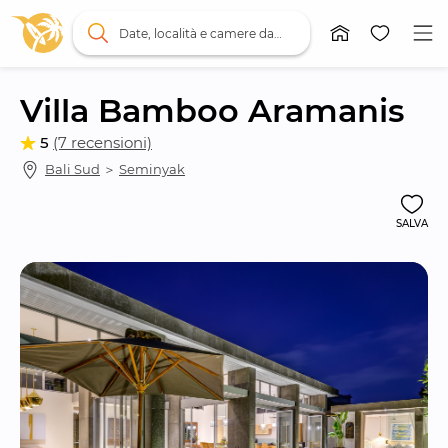
Date, località e camere da letto
Villa Bamboo Aramanis
5
(7 recensioni)
Bali Sud
 ＞ 
Seminyak
SALVA