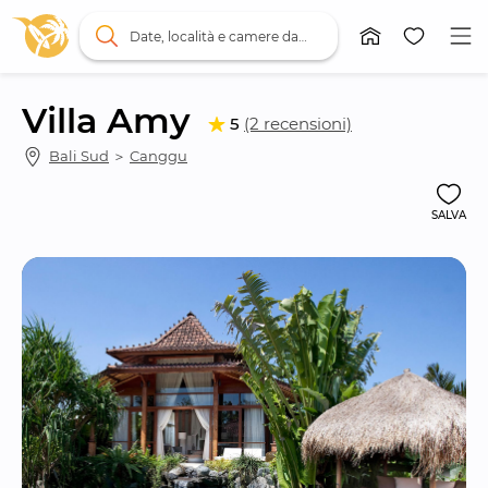
Date, località e camere da letto
Villa Amy
5
(2 recensioni)
Bali Sud
 ＞ 
Canggu
SALVA