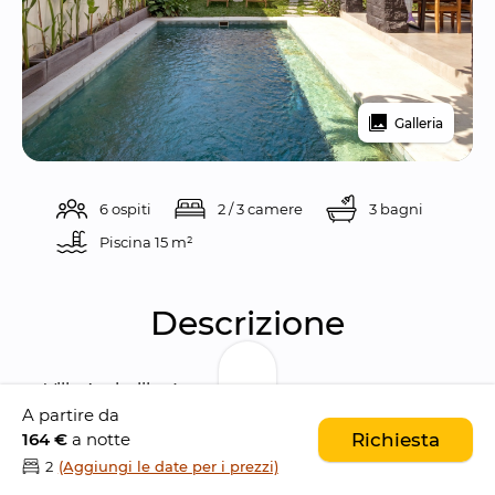
Galleria
6 ospiti
2 / 3 camere
3 bagni
Piscina 
15 m²
Descrizione
Villa Ambalika è una 
deliziosa casa vacanze 
A partire da
con 3 camere da letto
 che offre un rifugio 
164 €
a notte
Richiesta
incantevole per le vostre esigenze vacanziere.
2
(Aggiungi le date per i prezzi)
Godendo di un'
ottima posizione
, proprio 