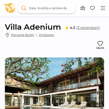
Date, località e camere da letto
Villa Adenium
4.3
(3 recensioni)
Penisola Bukit
 ＞ 
Jimbaran
SALVA