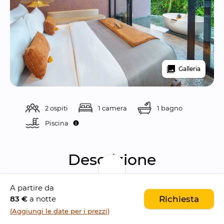
Galleria
2 ospiti
1 camera
1 bagno
Piscina 
Descrizione
A partire da
Seascape Sanur è un esclusivo resort situato 
83 €
a notte
Richiesta
nel cuore di 
Sanur
, pensato come 
rifugio 
(Aggiungi le date per i prezzi)
romantico
 per coppie in luna di miele o per 