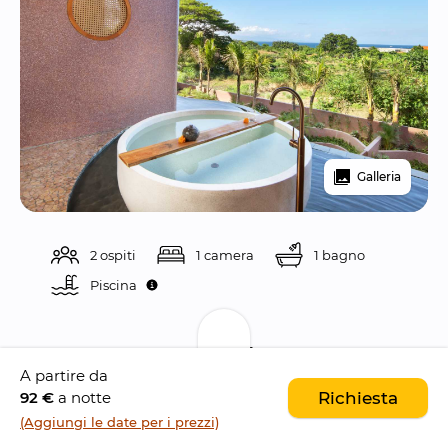
Galleria
2 ospiti
1 camera
1 bagno
Piscina 
Descrizione
A partire da
92 €
a notte
Richiesta
Seascape Sanur è un esclusivo resort situato 
(Aggiungi le date per i prezzi)
nel cuore di 
Sanur
, pensato come 
rifugio 