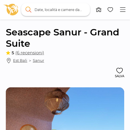
Date, località e camere da letto
Seascape Sanur - Grand 
Suite
5
(6 recensioni)
Est Bali
 ＞ 
Sanur
SALVA