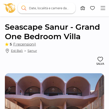
Date, località e camere da letto
Seascape Sanur - Grand 
One Bedroom Villa
5
(1 recensioni)
Est Bali
 ＞ 
Sanur
SALVA