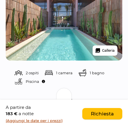
Galleria
2 ospiti
1 camera
1 bagno
Piscina 
Descrizione
A partire da
183 €
a notte
Richiesta
Seascape Sanur è un esclusivo resort situato 
(Aggiungi le date per i prezzi)
nel cuore di 
Sanur
, pensato come 
rifugio 