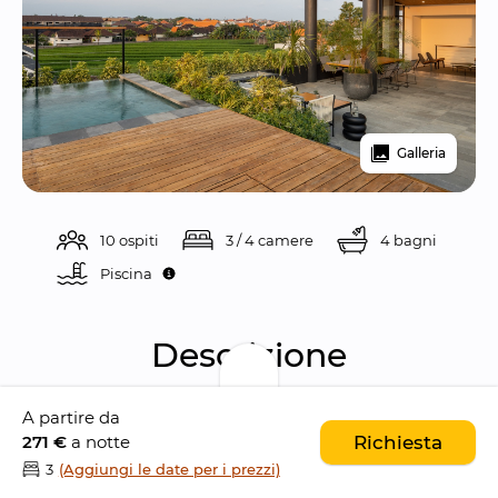
Galleria
10 ospiti
3 / 4 camere
4 bagni
Piscina 
Descrizione
A partire da
Immersa nel cuore di 
Canggu
, OASI House 
271 €
a notte
Richiesta
Canggu è una splendida villa con quattro 
3
(Aggiungi le date per i prezzi)
camere da letto che incarna l'
eleganza 