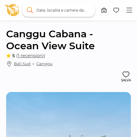
Date, località e camere da letto
Canggu Cabana - 
Ocean View Suite
5
(1 recensioni)
Bali Sud
 ＞ 
Canggu
SALVA