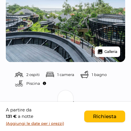
Galleria
2 ospiti
1 camera
1 bagno
Piscina 
Descrizione
A partire da
131 €
a notte
Richiesta
Canggu Cabana
 è un moderno resort con un 
(Aggiungi le date per i prezzi)
sorprendente design architettonico
, situato 