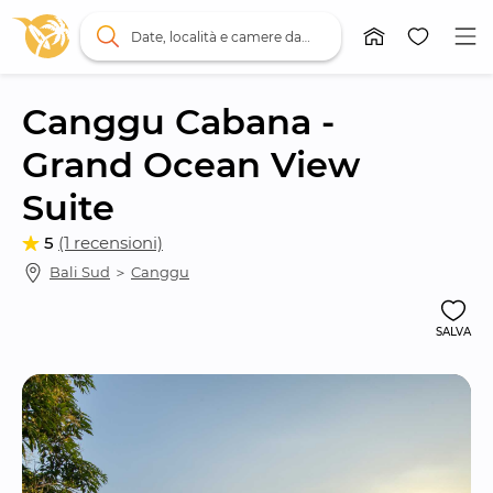
Date, località e camere da letto
Canggu Cabana - 
Grand Ocean View 
Suite
5
(1 recensioni)
Bali Sud
 ＞ 
Canggu
SALVA