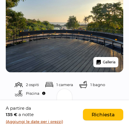
Galleria
2 ospiti
1 camera
1 bagno
Piscina 
A partire da
Descrizione
135 €
a notte
Richiesta
(Aggiungi le date per i prezzi)