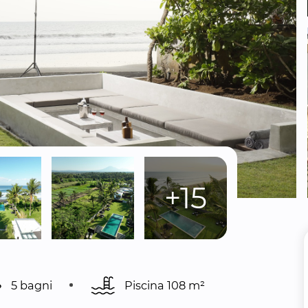
+15
5 bagni
Piscina 
108 m²