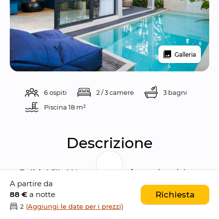
Galleria
6 ospiti
2 / 3 camere
3 bagni
Piscina 
18 m²
Descrizione
Baliris Villa V
 è una villa confortevole e dal 
A partire da
design raffinato con 
3 camere da letto
, 
88 €
a notte
Richiesta
situata nel cuore di 
Canggu
. Unisce 
2
(Aggiungi le date per i prezzi)
architettura moderna
 e 
atmosfera rilassata
, 