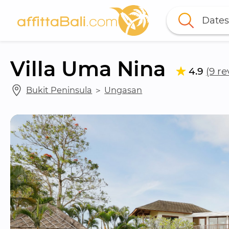
Dates
Villa Uma Nina
4.9
(9 re
Bukit Peninsula
 ＞ 
Ungasan