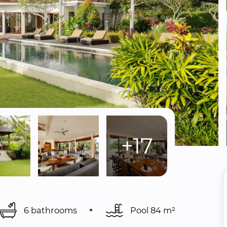
+17
6 bathrooms
Pool 
84 m²