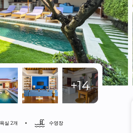
+14
욕실 2개
수영장 