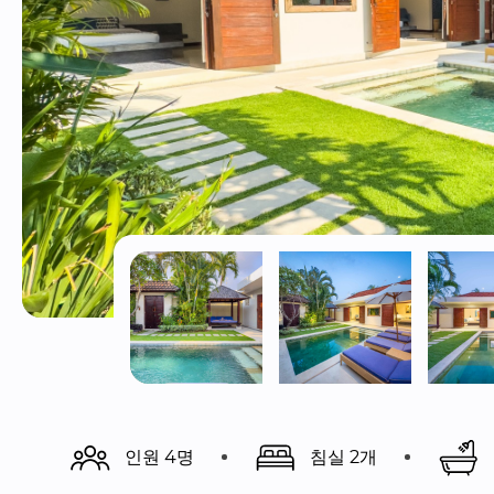
인원 4명
침실 2개