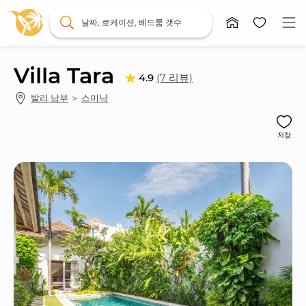
날짜, 로케이션, 베드룸 갯수
Villa Tara
(7 리뷰)
4.9
발리 남부
 ＞ 
스미냑
저장