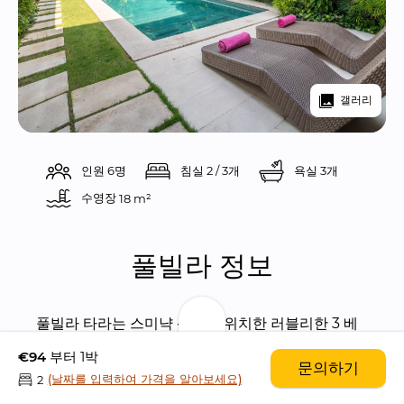
갤러리
인원 6명
침실 2 / 3개
욕실 3개
수영장 
18 m²
풀빌라 정보
풀빌라 타라는 스미냑 센터에 위치한 러블리한 3 베
드룸 풀빌라입니다. 풀빌라에서 아주 가까운 거리에 
€94
부터 1박
문의하기
스미냑의 유명 숍들과 레스토랑들, 선셋으로 유명한 
(날짜를 입력하여 가격을 알아보세요)
2
아름다운 스미냑 해변이 위치해 있습니다.