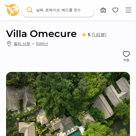
날짜, 로케이션, 베드룸 갯수
Villa Omecure
(1 리뷰)
5
발리 서부
 ＞ 
타바난
저장