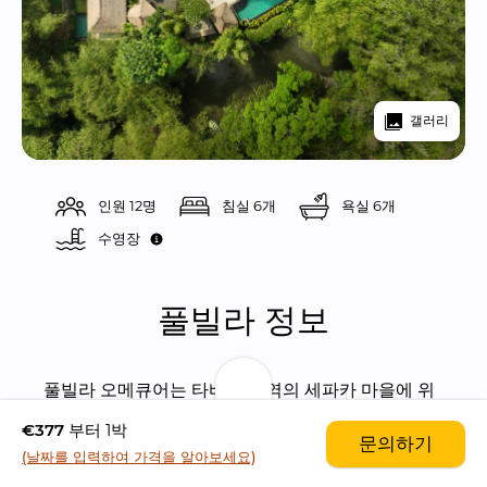
갤러리
인원 12명
침실 6개
욕실 6개
수영장 
풀빌라 정보
풀빌라 오메큐어는 타바난 지역의 세파카 마을에 위
치한 럭셔리 6 베드룸 풀빌라입니다.
€377
부터 1박
문의하기
(날짜를 입력하여 가격을 알아보세요)
이 타바난 지역은 수많은 라이스 필드와 페넷 강이 있