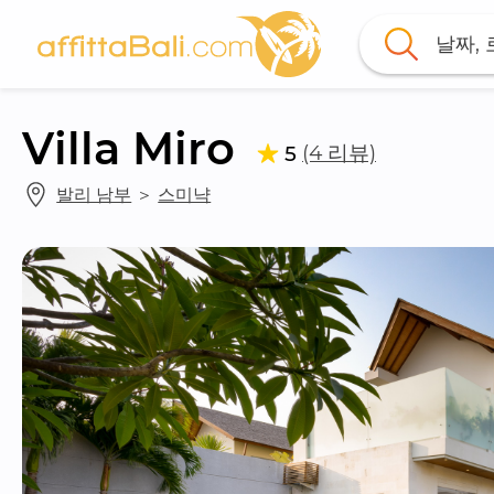
날짜,
Villa Miro
(4 리뷰)
5
발리 남부
 ＞ 
스미냑