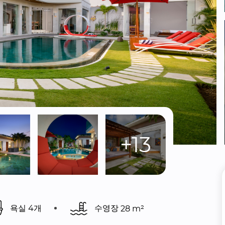
+13
욕실 4개
수영장 
28 m²