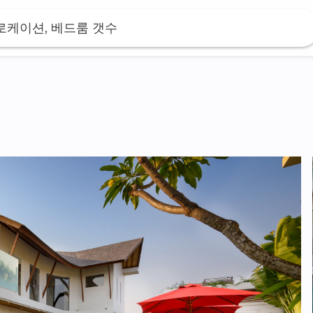
 로케이션, 베드룸 갯수