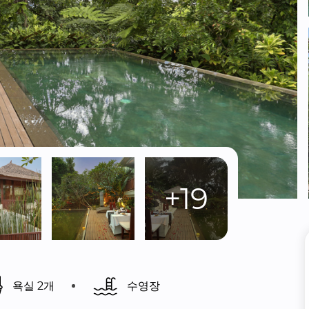
+19
욕실 2개
수영장 