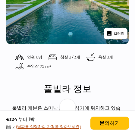
갤러리
인원 6명
침실 2 / 3개
욕실 3개
수영장 
75 m²
풀빌라 정보
풀빌라 케분은 스미냑 시내 중심가에 위치하고 있습
니다. 짧은 도보 거리에 유명 레스토랑들과 숍들, 유
€124
부터 1박
문의하기
명한 빈땅 슈퍼마켓 등이 위치해 있으며, 스미냑 해변
(날짜를 입력하여 가격을 알아보세요)
2
까진 오직 10분 밖에 걸리지 않습니다.