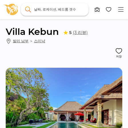
날짜, 로케이션, 베드룸 갯수
Villa Kebun
(3 리뷰)
5
발리 남부
 ＞ 
스미냑
저장