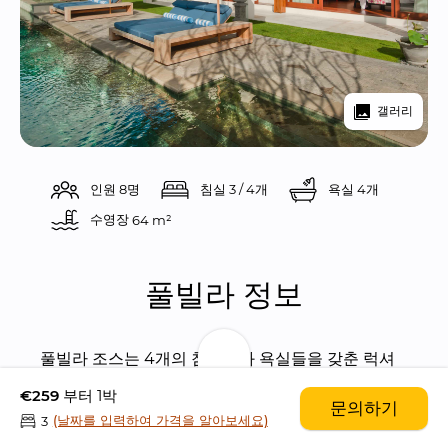
갤러리
인원 8명
침실 3 / 4개
욕실 4개
수영장 
64 m²
풀빌라 정보
풀빌라 조스는 4개의 침실들과 욕실들을 갖춘 럭셔
리 모던 스타일의 아름다운 풀빌라입니다.
€259
부터 1박
문의하기
(날짜를 입력하여 가격을 알아보세요)
3
바투 벨릭에 위치해 있으며, 이 지역은 창구와 스미냑 