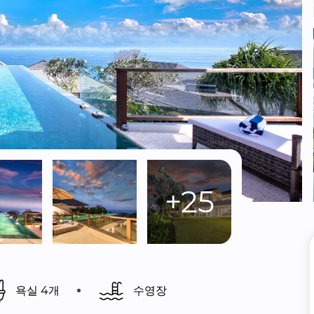
+25
욕실 4개
수영장 