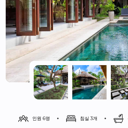
인원 6명
침실 3개