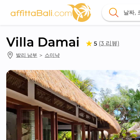
날짜,
Villa Damai
(3 리뷰)
5
발리 남부
 ＞ 
스미냑