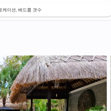
 로케이션, 베드룸 갯수