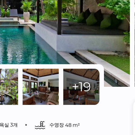
+19
욕실 3개
수영장 
48 m²