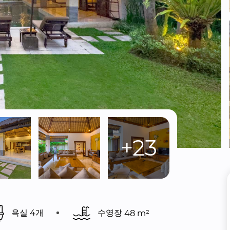
+23
욕실 4개
수영장 
48 m²