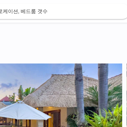
 로케이션, 베드룸 갯수