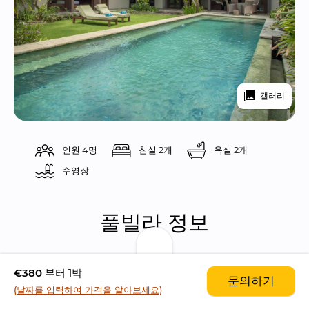
갤러리
인원 4명
침실 2개
욕실 2개
수영장 
풀빌라 정보
풀빌라 키메라 그린은 럭셔리 홀리데이 스타일의 2
€380
부터 1박
문의하기
개의 침실들을 갖춘 아름다운 풀빌라입니다.
(날짜를 입력하여 가격을 알아보세요)