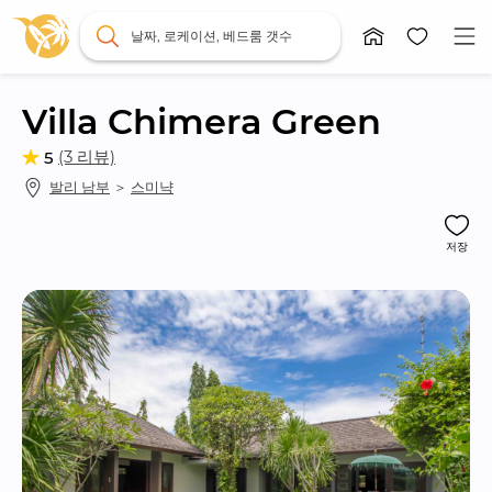
날짜, 로케이션, 베드룸 갯수
Villa Chimera Green
(3 리뷰)
5
발리 남부
 ＞ 
스미냑
저장