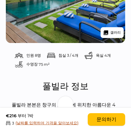
갤러리
인원 8명
침실 3 / 4개
욕실 4개
수영장 
75 m²
풀빌라 정보
풀빌라 본본은 창구의 브라와에 위치한 아름다운 4 
베드룸 풀빌라입니다.
€216
부터 1박
문의하기
(날짜를 입력하여 가격을 알아보세요)
3
창구의 브라와 해변이 100미터 거리에 위치하고 있