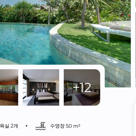
+12
욕실 2개
수영장 
50 m²