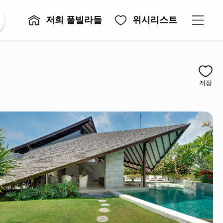
저희 풀빌라들
위시리스트
저장