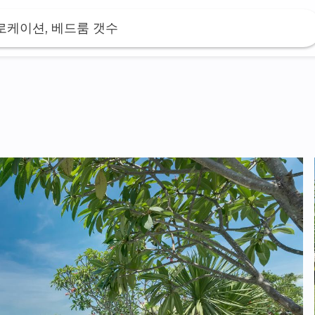
 로케이션, 베드룸 갯수