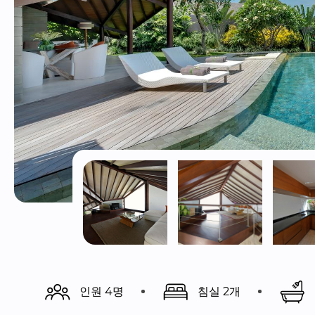
인원 4명
침실 2개