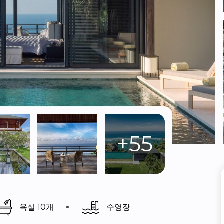
+55
욕실 10개
수영장 